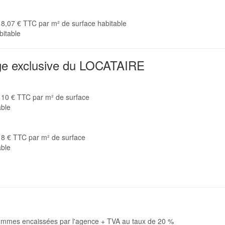
l : 8,07 € TTC par m² de surface habitable
bitable
ge exclusive du LOCATAIRE
l : 10 € TTC par m² de surface
able
 : 8 € TTC par m² de surface
able
 sommes encaissées par l'agence + TVA au taux de 20 %