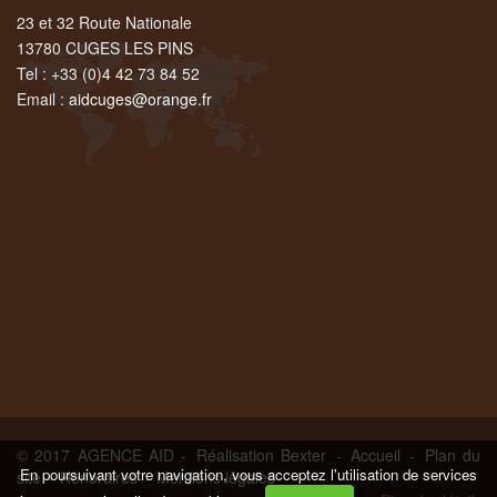
23 et 32 Route Nationale
13780 CUGES LES PINS
Tel : +33 (0)4 42 73 84 52
Email :
aidcuges@orange.fr
© 2017 AGENCE AID -
Réalisation Bexter
-
Accueil
-
Plan du
En poursuivant votre navigation, vous acceptez l'utilisation de services
site
-
Honoraires
-
Mentions légales