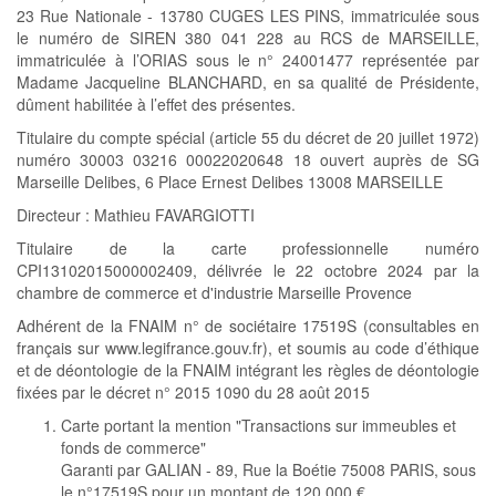
23 Rue Nationale - 13780 CUGES LES PINS, immatriculée sous
le numéro de SIREN 380 041 228 au RCS de MARSEILLE,
immatriculée à l’ORIAS sous le n° 24001477 représentée par
Madame Jacqueline BLANCHARD, en sa qualité de Présidente,
dûment habilitée à l’effet des présentes.
Titulaire du compte spécial (article 55 du décret de 20 juillet 1972)
numéro 30003 03216 00022020648 18 ouvert auprès de SG
Marseille Delibes, 6 Place Ernest Delibes 13008 MARSEILLE
Directeur : Mathieu FAVARGIOTTI
Titulaire de la carte professionnelle numéro
CPI13102015000002409, délivrée le 22 octobre 2024 par la
chambre de commerce et d'industrie Marseille Provence
Adhérent de la FNAIM n° de sociétaire 17519S (consultables en
français sur www.legifrance.gouv.fr), et soumis au code d’éthique
et de déontologie de la FNAIM intégrant les règles de déontologie
fixées par le décret n° 2015 1090 du 28 août 2015
Carte portant la mention "Transactions sur immeubles et
fonds de commerce"
Garanti par GALIAN - 89, Rue la Boétie 75008 PARIS, sous
le n°17519S pour un montant de 120 000 €