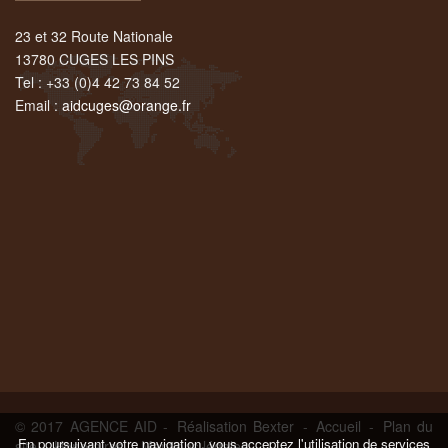
23 et 32 Route Nationale
13780 CUGES LES PINS
Tel : +33 (0)4 42 73 84 52
Email :
aidcuges@orange.fr
© 2017 AGENCE AID -
Réalisation Bexter
-
Accueil
-
Plan du
En poursuivant votre navigation, vous acceptez l'utilisation de services
site
-
Honoraires
-
Mentions légales