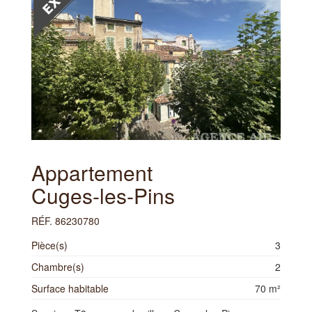
Appartement
Cuges-les-Pins
RÉF. 86230780
Pièce(s)
3
Chambre(s)
2
Surface habitable
70 m²