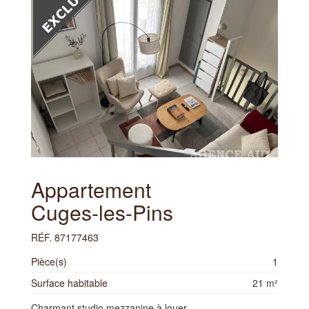
Appartement
Cuges-les-Pins
RÉF. 87177463
Pièce(s)
1
Surface habitable
21 m²
Charmant studio mezzanine à louer...