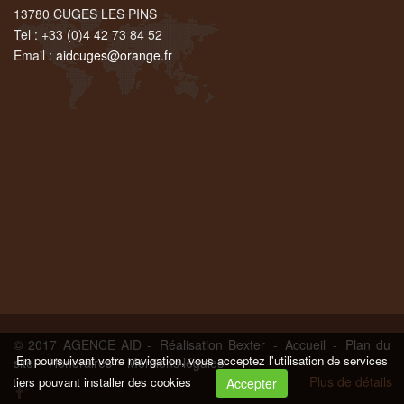
13780 CUGES LES PINS
Tel : +33 (0)4 42 73 84 52
Email :
aidcuges@orange.fr
© 2017 AGENCE AID -
Réalisation Bexter
-
Accueil
-
Plan du
En poursuivant votre navigation, vous acceptez l'utilisation de services
site
-
Honoraires
-
Mentions légales
Plus de détails
tiers pouvant installer des cookies
Accepter