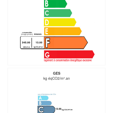
345.00
13.00
GES
kg éqCO2/m².an
13.00