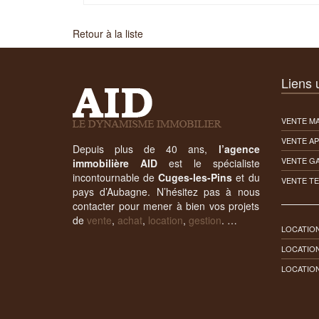
Retour à la liste
Liens u
VENTE MA
VENTE A
Depuis plus de 40 ans,
l’agence
VENTE G
immobilière AID
est le spécialiste
incontournable de
Cuges-les-Pins
et du
VENTE T
pays d’Aubagne. N’hésitez pas à nous
contacter pour mener à bien vos projets
de
vente
,
achat
,
location
,
gestion
. …
LOCATION
LOCATIO
LOCATIO