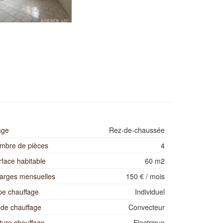
age
Rez-de-chaussée
mbre de pièces
4
rface habitable
60 m2
arges mensuelles
150 € / mois
pe chauffage
Individuel
de chauffage
Convecteur
ture chauffage
Electrique