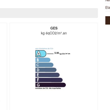
Eta
GES
kg éqCO2/m².an
5.00