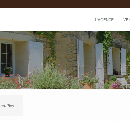
L'AGENCE
VE
es-Pins